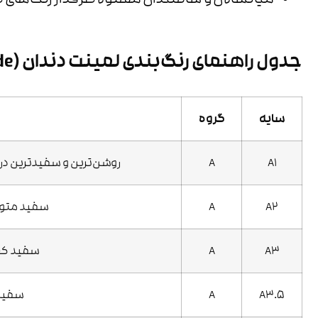
میانسالان و سالمندان معمولاً طرفدار رنگ‌های 
جدول راهنمای رنگ‌بندی لمینت دندان (VITA Shade Guide)
سایه
گروه
A1
A
روشن‌ترین و سفیدترین در گروه A با تون (هارمونی و زیر رنگ) قهوه‌ا
A2
A
سفید متوسط
A3
A
سفید کمی 
A3.5
A
سفید ت