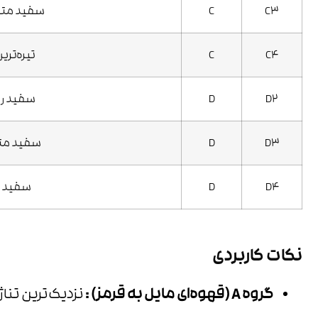
C3
C
سفید متوس
C4
C
تیره‌تری
D2
D
سفید رو
D3
D
سفید متو
D4
D
سفید تی
نکات کاربردی
گروه
A (
قهوه‌ای مایل به قرمز
) :
نزدیک‌ترین تناژ