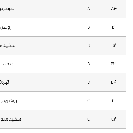
A4
A
تیره‌تری
B1
B
روشن‌ت
B2
B
سفید متو
B3
B
سفید مت
B4
B
تیره‌
C1
C
روشن‌تری
C2
C
سفید متوسط