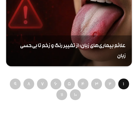
علائم بیماری‌های زبان؛ از تغییر رنگ و زخم تا بی‌حسی
زبان
9
8
7
6
5
4
3
2
1
11
10