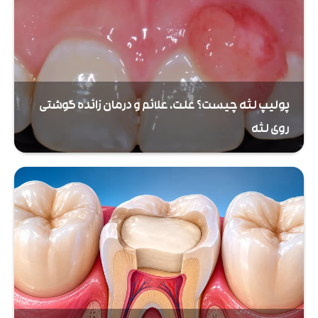
پولیپ لثه چیست؟ علت، علائم و درمان زائده گوشتی
روی لثه