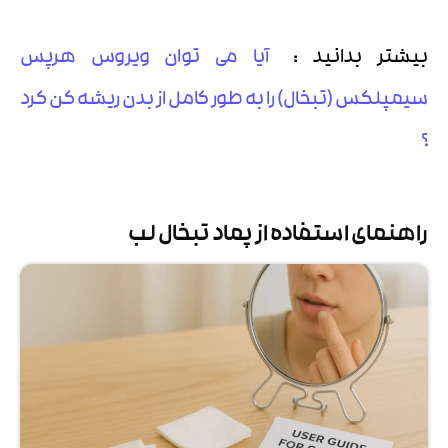
بیشتر بدانید :
آیا می توان ویروس هرپس
سیمپلکس (تبخال) را به طور کامل از بدن ریشه کن کرد
؟
راهنمای استفاده از پماد تبخال لب