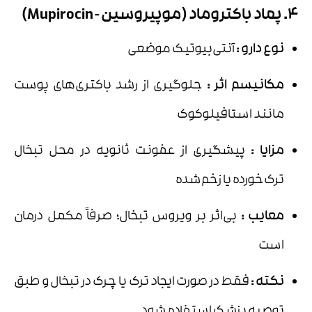
4. پماد باکتروماد (موپیروسین - Mupirocin)
نوع دارو
:
آنتی‌بیوتیک موضعی
مکانیسم اثر
:
جلوگیری از رشد باکتری‌های پوست
مانند استافیلوکوک
مزایا
:
پیشگیری از عفونت ثانویه در محل تبخال
ترک‌خورده یا زخم‌شده
معایب
:
بی‌اثر بر ویروس تبخال؛ صرفاً مکمل درمان
است
نکته
:
فقط در صورت ایجاد ترک یا چرک در تبخال و طبق
توصیه پزشک استفاده شود