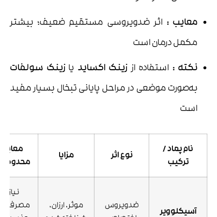
معایب
:
اثر ضدویروسی مستقیم ضعیف؛ بیشتر
مکمل درمان است
نکته
:
استفاده از
زینک اکساید
یا
زینک سولفات
به‌صورت موضعی در مراحل پایانی تبخال بسیار مفید
است
نام پماد /
معایب 
نوع اثر
مزایا
ترکیب
محدودیت‌
نیاز به
ضدویروس
موثر، ارزان،
مصرف مکر
آسیکلوویر