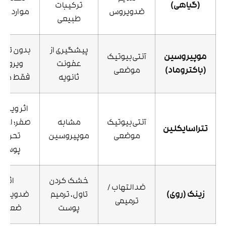
(گیاهی)
ترکیبات
ضدویروس
موارد شد
طبیعی
پیشگیری از
بدون تاثیر
موپیروسین
آنتی‌بیوتیک
عفونت
ویروس؛
(باکتروماد)
موضعی
ثانویه
فقط مک
اثر ویرو
آنتی‌بیوتیک
مشابه
صفر؛ احتم
تتراسایکلین
موضعی
موپیروسین
تحریک
پوست
خشک کردن
اثر
ضدالتهاب /
زینک (روی)
تاول، ترمیم
ضدویروس
ترمیمی
پوست
ضعیف