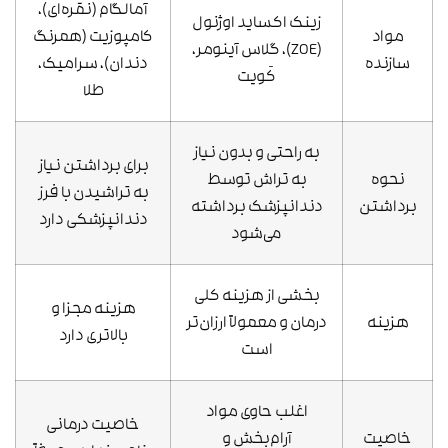
آمالگام (نقره‌ای)،
زینک اکساید اوژنول
مواد
کامپوزیت (همرنگ
(ZOE)، گلاس آینومر،
سازنده
دندان)، سرامیک،
کَویت
طلا
به راحتی و بدون نیاز
برای برداشتن نیاز
نحوه
به تراش توسط
به تراشیدن با فرز
برداشتن
دندانپزشک برداشته
دندانپزشکی دارد
می‌شود
بخشی از هزینه کلی
هزینه مجزا و
هزینه
درمان و معمولاً ارزان‌تر
بالاتری دارد
است
اغلب حاوی مواد
خاصیت درمانی
خاصیت
آرام‌بخش و