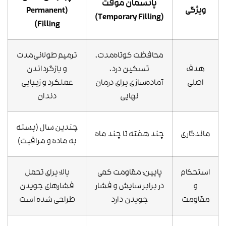
پانسمان موقت
ویژگی
(Permanent
(Temporary Filling)
Filling)
محافظت کوتاه‌مدت،
ترمیم طولانی‌مدت
هدف
تسکین درد،
و بازگرداندن
اصلی
آماده‌سازی برای درمان
عملکرد و زیبایی
نهایی
دندان
چندین سال (بسته
ماندگاری
چند هفته تا چند ماه
به ماده و مراقبت)
استحکام
پایین؛ مقاومت کمی
بالا؛ برای تحمل
و
در برابر سایش و فشار
فشارهای جویدن
مقاومت
جویدن دارد
طراحی شده است