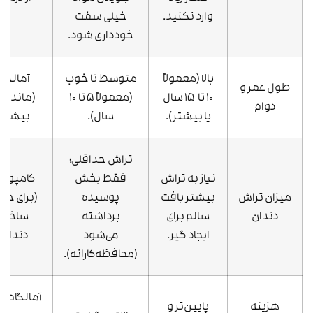
وارد نکنید.
خیلی سفت
خودداری شود.
بالا (معمولاً
متوسط تا خوب
آمالگام
طول عمر و
۱۰ تا ۱۵ سال
(معمولاً ۵ تا ۱۰
(ماندگار
دوام
یا بیشتر).
سال).
بیشتر)
تراش حداقلی؛
نیاز به تراش
فقط بخش
کامپوزی
میزان تراش
بیشتر بافت
پوسیده
(برای ح
دندان
سالم برای
برداشته
ساختار
ایجاد گیر.
می‌شود
دندان)
(محافظه‌کارانه).
آمالگام (ب
هزینه
پایین‌تر و