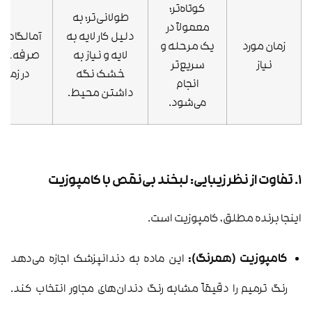
کوتاه‌تر؛
طولانی‌تر؛ به
معمولاً در
دلیل کار لایه به
آمالگام (ب
زمان مورد
یک مرحله و
لایه و نیاز به
صرفه‌جو
نیاز
سریع‌تر
خشک نگه
در زمان)
انجام
داشتن محیط.
می‌شود.
۱. تفاوت از نظر زیبایی: لبخند بی‌نقص با کامپوزیت
اینجا برنده مطلق، کامپوزیت است.
کامپوزیت (همرنگ):
این ماده به دندانپزشک اجازه می‌دهد
رنگ ترمیم را دقیقاً مشابه رنگ دندان‌های مجاور انتخاب کند.