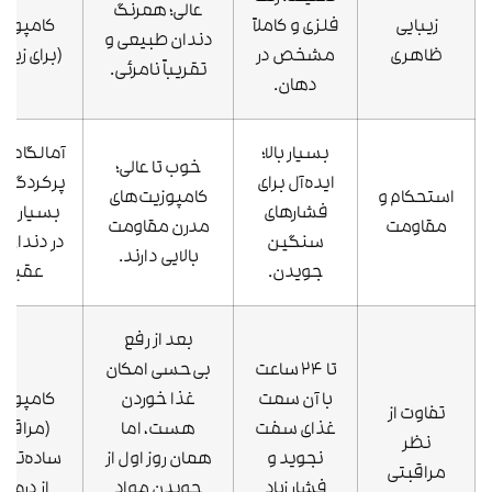
عالی؛ همرنگ
زیبایی
فلزی و کاملاً
کامپوزی
دندان طبیعی و
ظاهری
مشخص در
(برای زیبا
تقریباً نامرئی.
دهان.
بسیار بالا؛
آمالگام (ب
خوب تا عالی؛
ایده‌آل برای
پرکردگی‌
استحکام و
کامپوزیت‌های
فشارهای
بسیار بز
مقاومت
مدرن مقاومت
سنگین
در دندان‌
بالایی دارند.
جویدن.
عقبی)
بعد از رفع
تا ۲۴ ساعت
بی‌حسی امکان
با آن سمت
غذا خوردن
کامپوزی
تفاوت از
غذای سفت
هست، اما
(مراقب
نظر
نجوید و
همان روز اول از
ساده‌تر ب
مراقبتی
فشار زیاد
جویدن مواد
از درمان